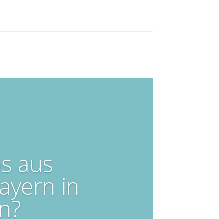
ps aus
ayern in
n?