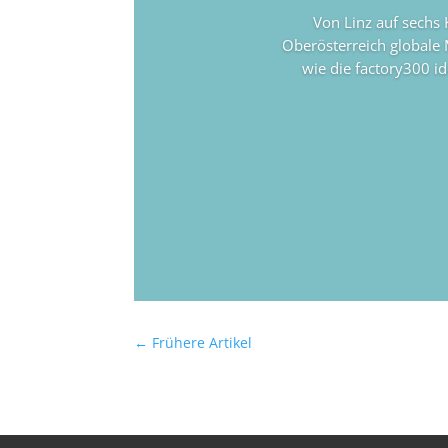
Von Linz auf sechs 
Oberösterreich globale
wie die factory300 i
←
Frühere Artikel