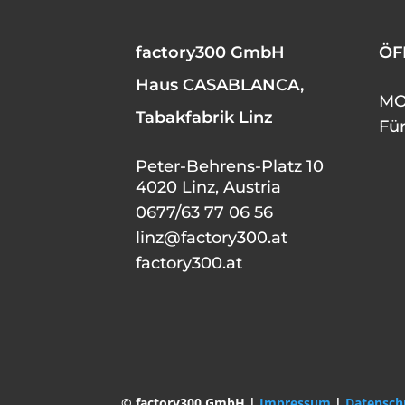
factory300 GmbH
ÖF
Haus CASABLANCA,
MO 
Tabakfabrik Linz
Fü
Peter-Behrens-Platz 10
4020 Linz, Austria
0677/63 77 06 56
linz@factory300.at
factory300.at
© factory300 GmbH |
Impressum
|
Datensch