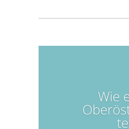
Wie e
Oberöst
t