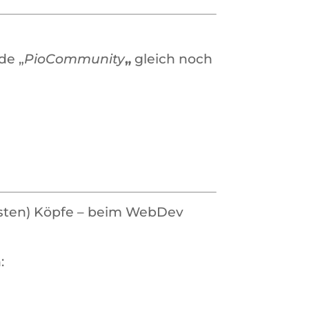
de „
PioCommunity
„
gleich noch
gsten) Köpfe – beim WebDev
: