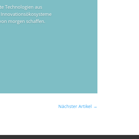
rte Technologien aus
e Innovationsökosysteme
 von morgen schaffen.
Nächster Artikel
→