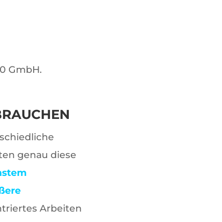
300 GmbH.
BRAUCHEN
rschiedliche
ten genau diese
nstem
ßere
riertes Arbeiten