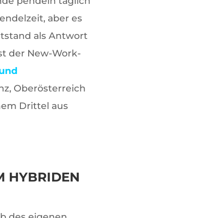
nde pendeln täglich
endelzeit, aber es
tstand als Antwort
ist der New-Work-
 und
nz, Oberösterreich
em Drittel aus
IM HYBRIDEN
lb des eigenen