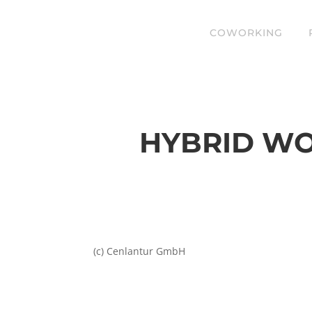
COWORKING
HYBRID WO
(c) Cenlantur GmbH