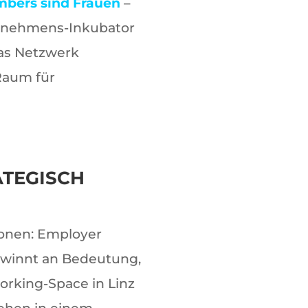
mbers sind Frauen
–
ernehmens-Inkubator
das Netzwerk
 Raum für
ATEGISCH
ionen: Employer
gewinnt an Bedeutung,
rking-Space in Linz