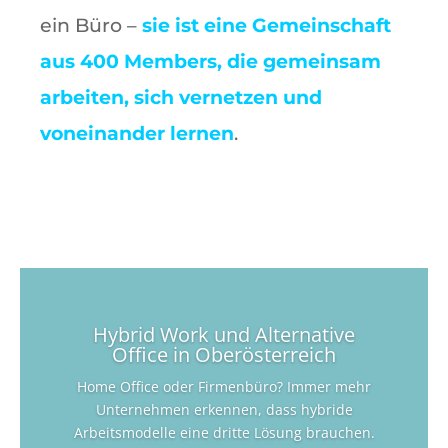
ein Büro –
sie ist eine Gemeinschaft
aus 400 Members, die gemeinsam
arbeiten, sich vernetzen und
voneinander lernen
.
Hybrid Work und Alternative
Office in Oberösterreich
Home Office oder Firmenbüro? Immer mehr
Unternehmen erkennen, dass hybride
Arbeitsmodelle eine dritte Lösung brauchen.