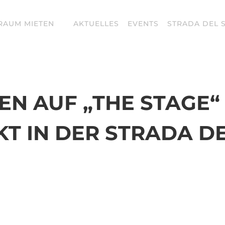
RAUM MIETEN
AKTUELLES
EVENTS
STRADA DEL 
N AUF „THE STAGE“ 
T IN DER STRADA D