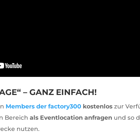
AGE“ – GANZ EINFACH!
en
Members der factory300
kostenlos
zur Verf
n Bereich
als Eventlocation anfragen
und so d
wecke nutzen.