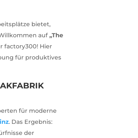
eitsplätze bietet,
 Willkommen auf
„The
r factory300! Hier
bung für produktives
BAKFABRIK
perten für moderne
inz
. Das Ergebnis:
ürfnisse der