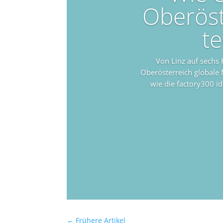
Oberöst
t
Von Linz auf sechs 
Oberösterreich globale
wie die factory300 i
←
Frühere Artikel