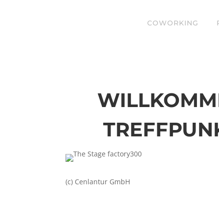
COWORKING
WILLKOMME
TREFFPUNK
(c) Cenlantur GmbH