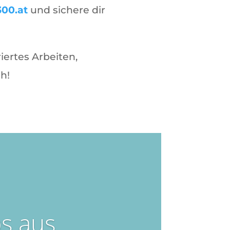
300.at
und sichere dir
iertes Arbeiten,
h!
ps aus