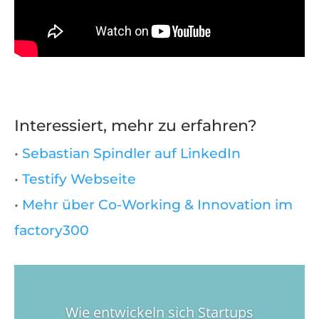
Interessiert, mehr zu erfahren?
•
Sebastian Spindler auf LinkedIn
•
Testify Webseite
•
Mehr über Co-Working & Innovation im
factory300
Wie entwickeln sich Startups