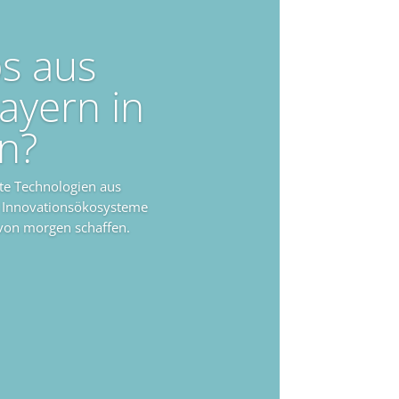
ps aus
ayern in
n?
rte Technologien aus
e Innovationsökosysteme
 von morgen schaffen.