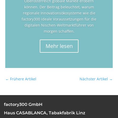
Oberösterreich globale Märkte erobern
können. Der Beitrag beleuchtet, warum
regionale Innovationsökosysteme wie die
factory300 ideale Voraussetzungen für die
digitalen Nischen-Weltmarktführer von
morgen schaffen.
Mehr lesen
←
Frühere Artikel
Nächster Artikel
→
factory300 GmbH
Haus CASABLANCA, Tabakfabrik Linz