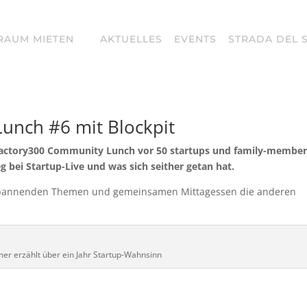
RAUM MIETEN
AKTUELLES
EVENTS
STRADA DEL 
nch #6 mit Blockpit
 factory300 Community Lunch vor 50 startups und family-membe
 bei Startup-Live und was sich seither getan hat.
i spannenden Themen und gemeinsamen Mittagessen die anderen
er erzählt über ein Jahr Startup-Wahnsinn