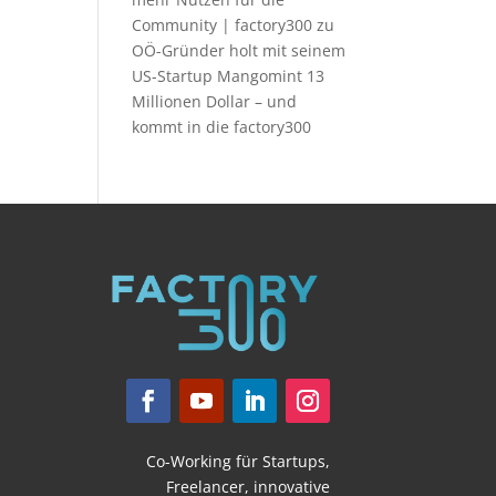
Community | factory300
zu
OÖ-Gründer holt mit seinem
US-Startup Mangomint 13
Millionen Dollar – und
kommt in die factory300
Co-Working für Startups,
Freelancer,
innovative