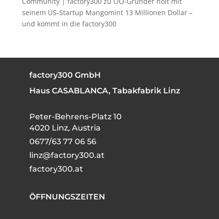
Community | factory300
zu
OÖ-Gründer holt mit
seinem US-Startup Mangomint 13 Millionen Dollar –
und kommt in die factory300
factory300 GmbH
Haus CASABLANCA, Tabakfabrik Linz
Peter-Behrens-Platz 10
4020 Linz, Austria
0677/63 77 06 56
linz@factory300.at
factory300.at
ÖFFNUNGSZEITEN