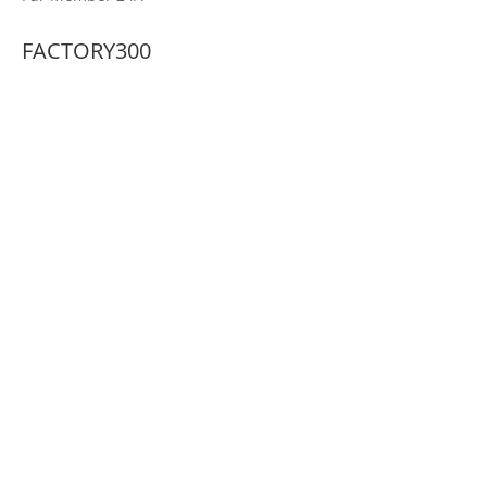
FACTORY300
360° Tour
Memberships
factory300 Team & Partner
Events & Workshops
Co-Working Space
FAQs