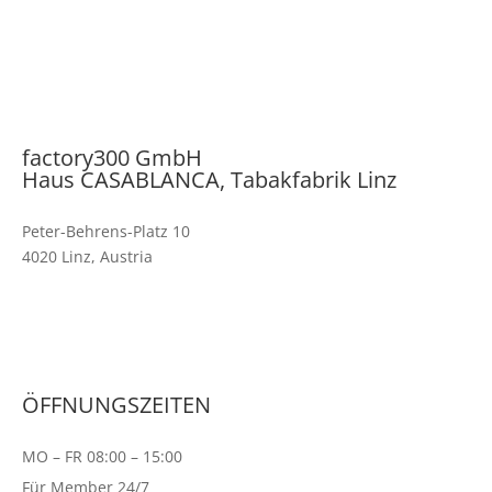
factory300 GmbH
Haus CASABLANCA, Tabakfabrik Linz
Peter-Behrens-Platz 10
4020 Linz, Austria
0677/63 77 06 56
linz@factory300.at
factory300.at
ÖFFNUNGSZEITEN
MO – FR 08:00 – 15:00
Für Member 24/7